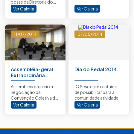
posse da Diretoria do
Sindilojas de São Bento
Ver Galeria
Ver Galeria
do Sul e Campo Alegre.
Agradecemos...
11/07/2014
07/05/2014
Assembléia-geral
Dia do Pedal 2014.
Extraordinária
09/07/2014
Assembleia dá início a
O Sesc com o intuído
negociação da
de possibilitar para a
Convenção Coletiva de
comunidade atividades
Trabalho 2014/2015
de lazer, saúde, cultura e
Ver Galeria
Ver Galeria
bem como...
educação,...