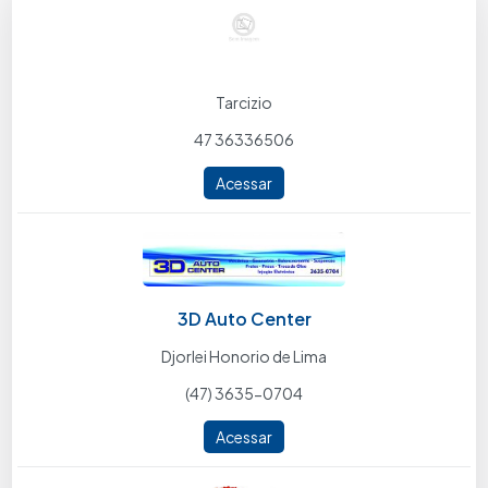
Tarcizio
47 36336506
Acessar
3D Auto Center
Djorlei Honorio de Lima
(47) 3635-0704
Acessar