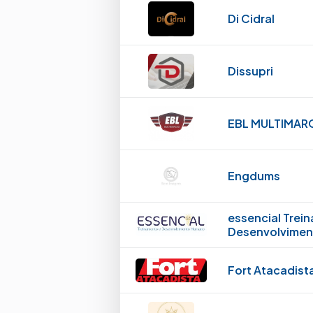
Di Cidral
Dissupri
EBL MULTIMAR
Engdums
essencial Trei
Desenvolvime
Fort Atacadist