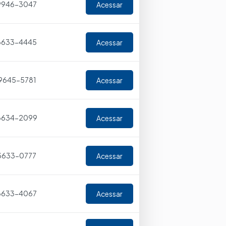
9946-3047
Acessar
 3633-4445
Acessar
9645-5781
Acessar
 3634-2099
Acessar
 3633-0777
Acessar
 3633-4067
Acessar