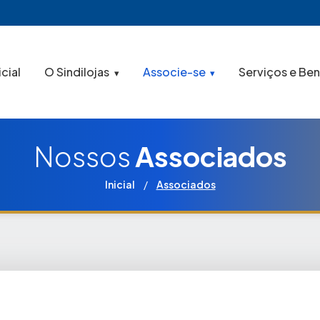
icial
O Sindilojas
Associe-se
Serviços e Ben
Nossos
Associados
Inicial
/
Associados