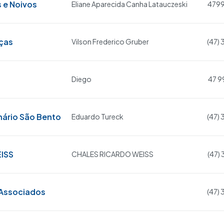
 e Noivos
Eliane Aparecida Canha Latauczeski
479
ças
Vilson Frederico Gruber
(47)
Diego
47 9
nário São Bento
Eduardo Tureck
(47)
EISS
CHALES RICARDO WEISS
(47)
 Associados
(47)