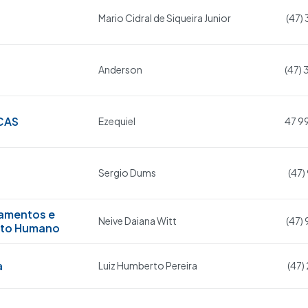
Mario Cidral de Siqueira Junior
(47)
Anderson
(47)
CAS
Ezequiel
47 9
Sergio Dums
(47)
namentos e
Neive Daiana Witt
(47)
nto Humano
a
Luiz Humberto Pereira
(47)