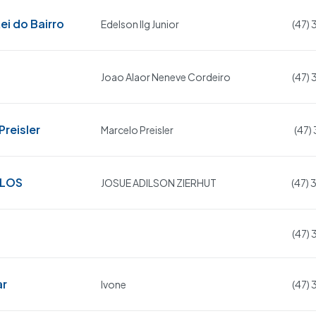
ei do Bairro
Edelson Ilg Junior
(47)
Joao Alaor Neneve Cordeiro
(47)
reisler
Marcelo Preisler
(47)
ULOS
JOSUE ADILSON ZIERHUT
(47)
(47)
ar
Ivone
(47)