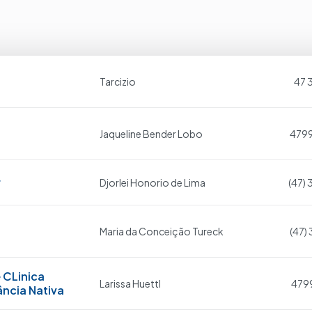
Tarcizio
47 
Jaqueline Bender Lobo
479
r
Djorlei Honorio de Lima
(47)
Maria da Conceição Tureck
(47)
 CLinica
Larissa Huettl
479
ância Nativa