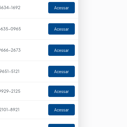
 3634-1692
Acessar
 3635-0965
Acessar
9666-2673
Acessar
 9651-5121
Acessar
 9929-2125
Acessar
 2101-8921
Acessar