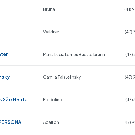
Bruna
(41)
Waldner
(47)
nter
Maria Lucia Lemes Buettelbrunn
(47)
insky
Camila Tais Jelinsky
(47)
s São Bento
Fredolino
(47)
PERSONA
Adalton
(47)