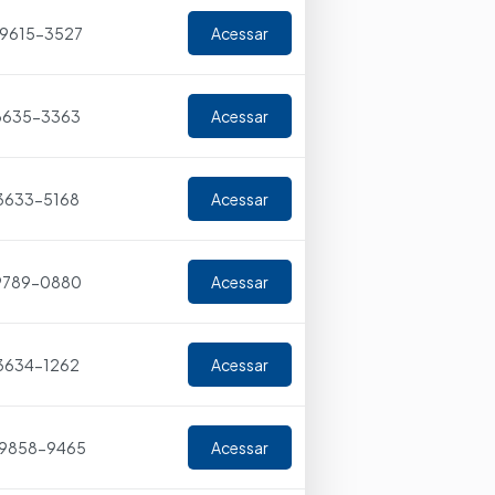
 99615-3527
Acessar
 3635-3363
Acessar
 3633-5168
Acessar
 9789-0880
Acessar
 3634-1262
Acessar
 99858-9465
Acessar