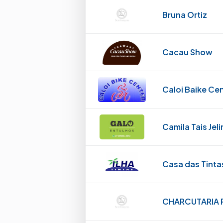
Bruna Ortiz
Cacau Show
Caloi Baike Ce
Camila Tais Jel
Casa das Tinta
CHARCUTARIA 