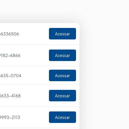
36336506
Acessar
9182-6866
Acessar
 3635-0704
Acessar
 3633-4168
Acessar
9993-2113
Acessar