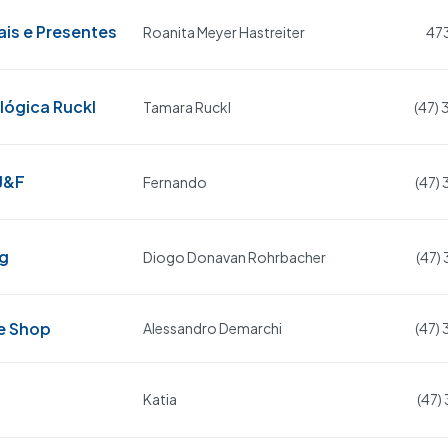
is e Presentes
Roanita Meyer Hastreiter
47
lógica Ruckl
Tamara Ruckl
(47)
J&F
Fernando
(47)
ng
Diogo Donavan Rohrbacher
(47)
e Shop
Alessandro Demarchi
(47)
Katia
(47)