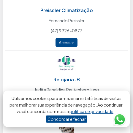
Preissler Climatização
Fernando Preissler
(47) 9926-0877
Acessar
Relojaria JB
Judita Renaldina Rautenberg Jung
Utilizamos cookies para armazenar estatísticas de visitas
(47) 3633-6279
para melhorar sua experiência de navegação. Ao continuar,
você concorda com nossa
política de privacidade
Acessar
Concordar e fechar