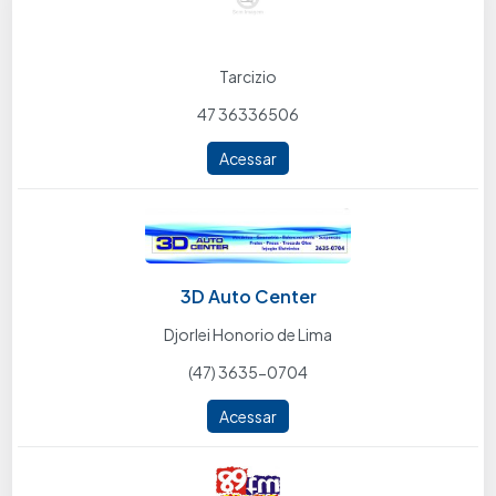
Tarcizio
47 36336506
Acessar
3D Auto Center
Djorlei Honorio de Lima
(47) 3635-0704
Acessar