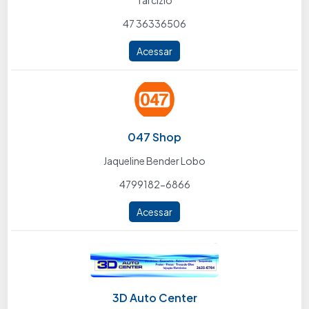
Tarcizio
47 36336506
Acessar
047 Shop
Jaqueline Bender Lobo
4799182-6866
Acessar
3D Auto Center