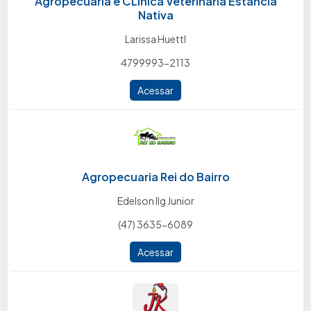
Agropecuaria e CLinica Veterinária Estância
Nativa
Larissa Huettl
4799993-2113
Acessar
Agropecuaria Rei do Bairro
Edelson Ilg Junior
(47) 3635-6089
Acessar