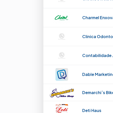
Charmel Enxova
Clinica Odonto
Contabilidade 
Dable Marketi
Demarchi`s Bik
Deti Haus