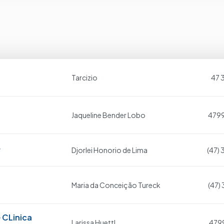
Tarcizio
47 
Jaqueline Bender Lobo
479
r
Djorlei Honorio de Lima
(47)
Maria da Conceição Tureck
(47)
 CLinica
Larissa Huettl
479