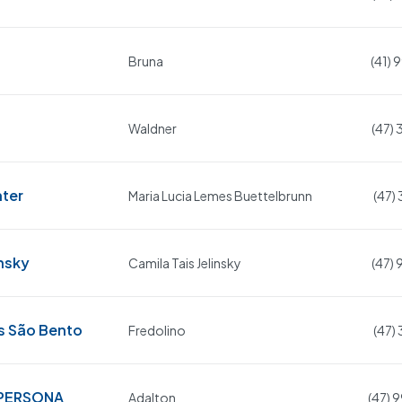
Bruna
(41)
Waldner
(47)
nter
Maria Lucia Lemes Buettelbrunn
(47)
insky
Camila Tais Jelinsky
(47)
s São Bento
Fredolino
(47)
PERSONA
Adalton
(47)