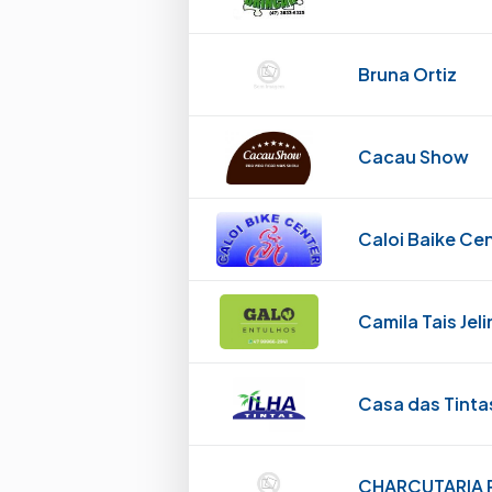
Bruna Ortiz
Cacau Show
Caloi Baike Ce
Camila Tais Jel
Casa das Tinta
CHARCUTARIA 