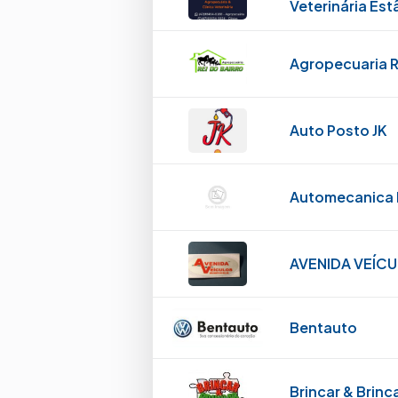
Veterinária Est
Agropecuaria R
Auto Posto JK
Automecanica P
AVENIDA VEÍC
Bentauto
Brincar & Brinc