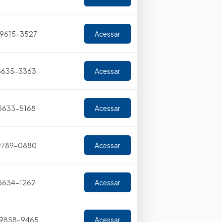
 99615-3527
Acessar
 3635-3363
Acessar
 3633-5168
Acessar
 9789-0880
Acessar
 3634-1262
Acessar
 99858-9465
Acessar