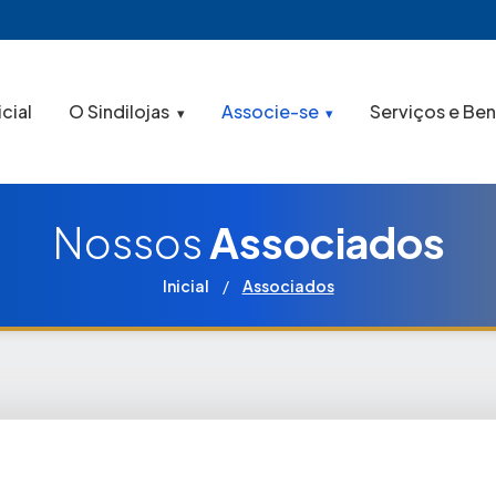
icial
O Sindilojas
Associe-se
Serviços e Ben
Nossos
Associados
Inicial
/
Associados