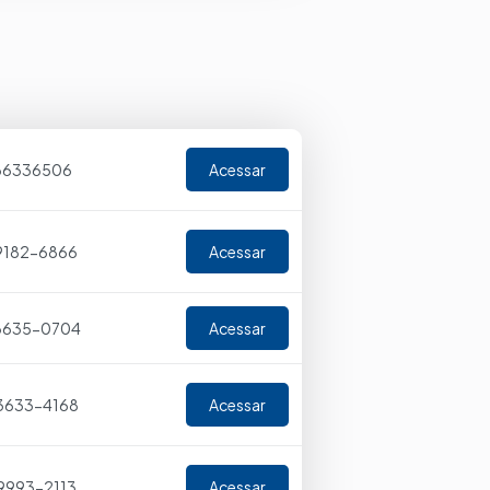
36336506
Acessar
9182-6866
Acessar
 3635-0704
Acessar
 3633-4168
Acessar
9993-2113
Acessar