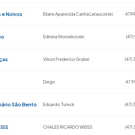
 e Noivos
Eliane Aparecida Canha Latauczeski
479
po
Edinéia Woiciekovski
(47)
ças
Vilson Frederico Gruber
(47)
Diego
47 9
nário São Bento
Eduardo Tureck
(47)
EISS
CHALES RICARDO WEISS
(47)