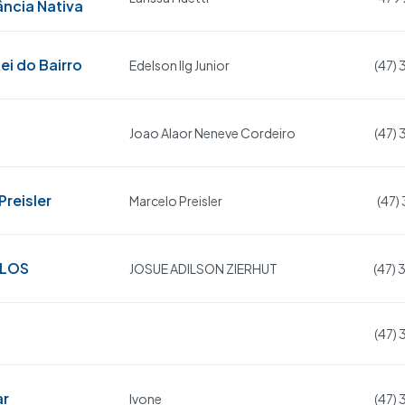
ância Nativa
ei do Bairro
Edelson Ilg Junior
(47)
Joao Alaor Neneve Cordeiro
(47)
reisler
Marcelo Preisler
(47)
ULOS
JOSUE ADILSON ZIERHUT
(47)
(47)
ar
Ivone
(47)