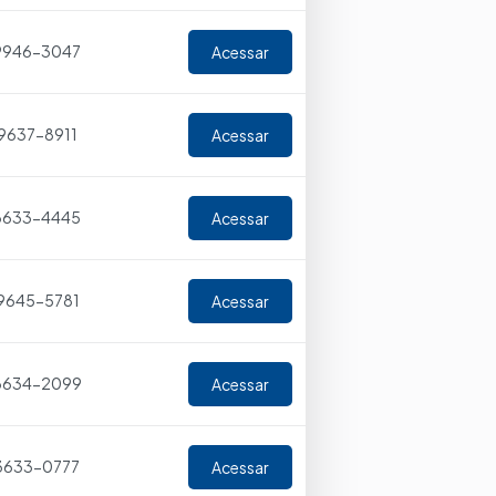
9946-3047
Acessar
 9637-8911
Acessar
 3633-4445
Acessar
9645-5781
Acessar
 3634-2099
Acessar
 3633-0777
Acessar