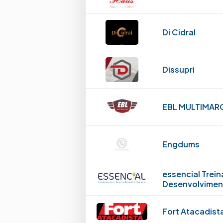
Di Cidral
Dissupri
EBL MULTIMAR
Engdums
essencial Trei
Desenvolvime
Fort Atacadist