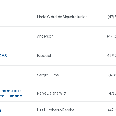
Mario Cidral de Siqueira Junior
(47)
Anderson
(47)
CAS
Ezequiel
47 9
Sergio Dums
(47)
namentos e
Neive Daiana Witt
(47)
nto Humano
a
Luiz Humberto Pereira
(47)