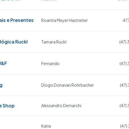
is e Presentes
Roanita Meyer Hastreiter
47
lógica Ruckl
Tamara Ruckl
(47)
J&F
Fernando
(47)
ng
Diogo Donavan Rohrbacher
(47)
e Shop
Alessandro Demarchi
(47)
Katia
(47)