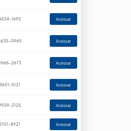
 3634-1692
Acessar
 3635-0965
Acessar
9666-2673
Acessar
 9651-5121
Acessar
 9929-2125
Acessar
 2101-8921
Acessar